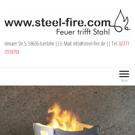
Zum
Inhalt
springen
Unnaer Str.5, 58636 Iserlohn || E-Mail: info@steel-fire.de || Tel.
02371
3918793
Menü