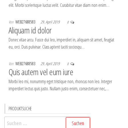
elit. Morbi scelerisque luctus velit. Curabitur vitae diam non enim…
Von
WEB27688583
29. April 2019
0
Aliquam id dolor
Donec vitae arcu. Fusce dui leo, imperdiet in, aliquam sit amet, feugiat
eu, orci. Duis pulvinar. Class aptent taciti sociosqu…
Von
WEB27688583
29. April 2019
0
Quis autem vel eum iure
Morbi leo mi, nonummy eget tristique non, rhoncus non leo. Integer
imperdiet lectus quis justo. Nullam justo enim, consectetuer nec,…
PRODUKTSUCHE
Suchen