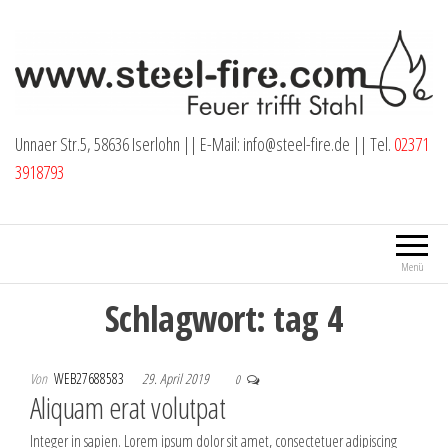
Zum
Inhalt
springen
Unnaer Str.5, 58636 Iserlohn || E-Mail: info@steel-fire.de || Tel.
02371
3918793
Menü
Schlagwort:
tag 4
Von
WEB27688583
29. April 2019
0
Aliquam erat volutpat
Integer in sapien. Lorem ipsum dolor sit amet, consectetuer adipiscing